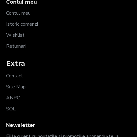
Contul meu
Contul meu
Istoric comenzi
Wishlist
Returnari
Extra
Contact
Site Map
ANPC
SOL
Newsletter
Fii la curent cu noutatile și promotiile abonandu-te la