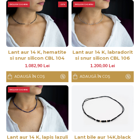
EXCLUSIV CASABIJU
-10%
EXCLUSIV CASABIJU
Lant aur 14 K, hematite
Lant aur 14 K, labradorit
si snur silicon CBL 104
si snur silicon CBL 106
1.082,90 Lei
1.200,00 Lei
ADAUGĂ ÎN COŞ
ADAUGĂ ÎN COŞ
EXCLUSIV CASABIJU
Lant aur 14 K, lapis lazuli
Lant bile aur 14K,black