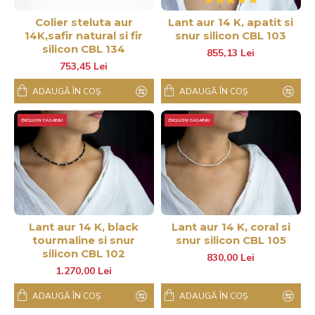
Colier steluta aur
Lant aur 14 K, apatit si
14K,safir natural si fir
snur silicon CBL 103
silicon CBL 134
855,13 Lei
753,45 Lei
ADAUGĂ ÎN COŞ
ADAUGĂ ÎN COŞ
EXCLUSIV CASABIJU
EXCLUSIV CASABIJU
Lant aur 14 K, black
Lant aur 14 K, coral si
tourmaline si snur
snur silicon CBL 105
silicon CBL 102
830,00 Lei
1.270,00 Lei
ADAUGĂ ÎN COŞ
ADAUGĂ ÎN COŞ