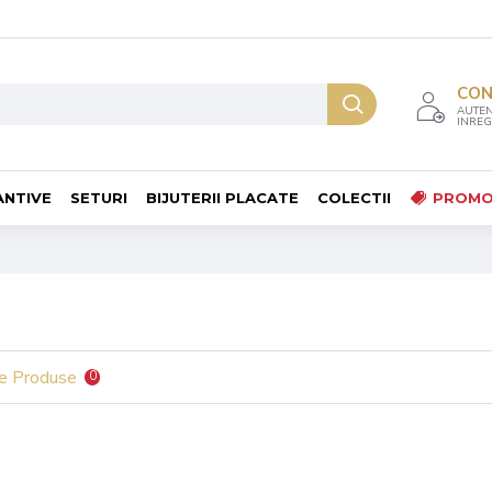
CO
AUTEN
INREG
ANTIVE
SETURI
BIJUTERII PLACATE
COLECTII
PROMO
e Produse
0