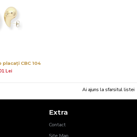
b placați CBC 104
01 Lei
Ai ajuns la sfarsitul listei
Extra
Contact
Site Map