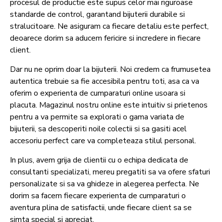
procesul de productie este supus celor mai riguroase
standarde de control, garantand bijuterii durabile si
stralucitoare. Ne asiguram ca fiecare detaliu este perfect,
deoarece dorim sa aducem fericire si incredere in fiecare
client.
Dar nu ne oprim doar la bijuterii. Noi credem ca frumusetea
autentica trebuie sa fie accesibila pentru toti, asa ca va
oferim o experienta de cumparaturi online usoara si
placuta. Magazinul nostru online este intuitiv si prietenos
pentru a va permite sa explorati o gama variata de
bijuterii, sa descoperiti noile colectii si sa gasiti acel
accesoriu perfect care va completeaza stilul personal.
In plus, avem grija de clientii cu o echipa dedicata de
consultanti specializati, mereu pregatiti sa va ofere sfaturi
personalizate si sa va ghideze in alegerea perfecta. Ne
dorim sa facem fiecare experienta de cumparaturi o
aventura plina de satisfactii, unde fiecare client sa se
simta special si apreciat.