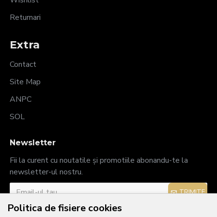
Wishlist
Returnari
Extra
Contact
Site Map
ANPC
SOL
Newsletter
Fii la curent cu noutatile și promotiile abonandu-te la
newsletter-ul nostru.
TRIMITE
Politica de fisiere cookies
Am citit şi sunt de acord cu
Politica de confidențialitate