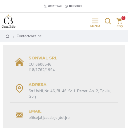
AUTENTIFICARE
INREGISTRARE
0
Contactează-ne
SONVIAL SRL
CUI:6606546
J18/1762/1994
ADRESA
Str Unirii, Nr. 46, Bl. 46, Sc 1, Parter, Ap. 2, Tg-Jiu,
Gorj
EMAIL
office[at]casabiju[dot]ro