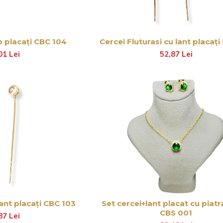
b placați CBC 104
Cercei Fluturasi cu lant placați
01 Lei
52,87 Lei
lant placați CBC 103
Set cercei+lant placat cu piat
CBS 001
87 Lei