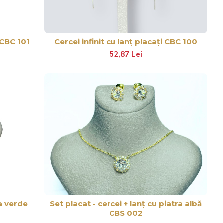
 CBC 101
Cercei infinit cu lanț placați CBC 100
52,87 Lei
ra verde
Set placat - cercei + lanț cu piatra albă
CBS 002