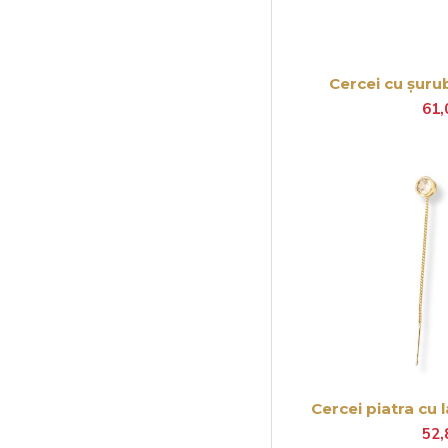
Cercei cu șuru
61,
Cercei piatra cu 
52,