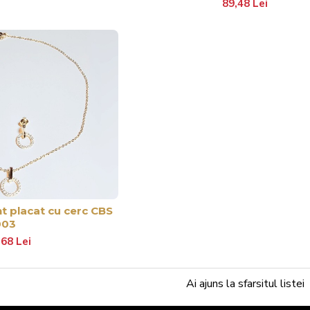
89,48 Lei
nt placat cu cerc CBS
003
68 Lei
Ai ajuns la sfarsitul listei