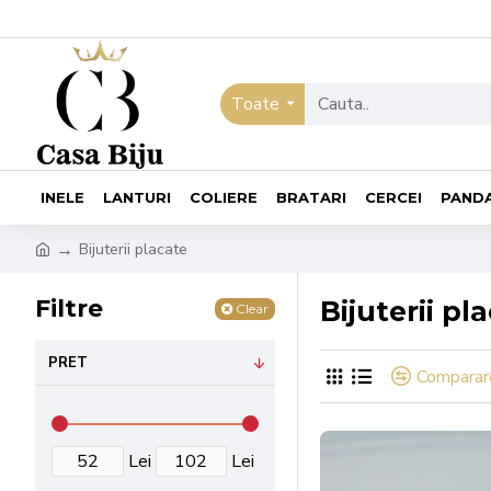
Toate
INELE
LANTURI
COLIERE
BRATARI
CERCEI
PAND
Bijuterii placate
Filtre
Bijuterii pl
Clear
PRET
Comparar
Lei
Lei