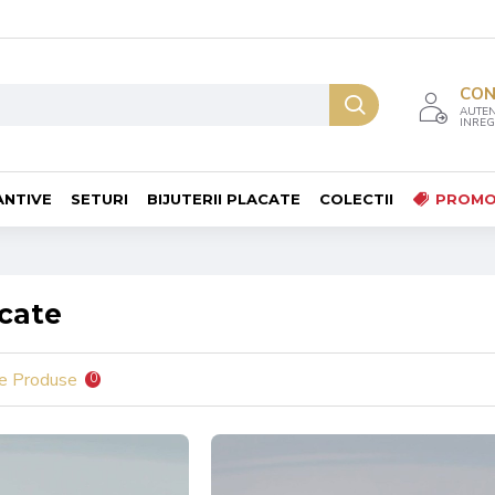
CO
AUTEN
INREG
ANTIVE
SETURI
BIJUTERII PLACATE
COLECTII
PROMO
acate
e Produse
0