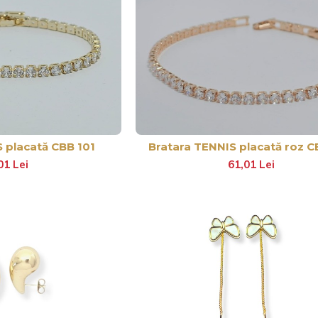
 placată CBB 101
Bratara TENNIS placată roz C
01 Lei
61,01 Lei