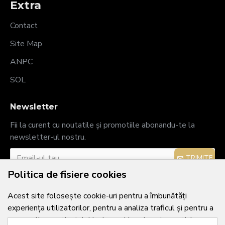
Extra
Contact
Site Map
ANPC
SOL
Newsletter
Fii la curent cu noutatile și promotiile abonandu-te la
newsletter-ul nostru.
TRIMITE
Politica de fisiere cookies
Am citit şi sunt de acord cu
Politica de confidențialitate
Acest site folosește cookie-uri pentru a îmbunătăți
experiența utilizatorilor, pentru a analiza traficul și pentru a
personaliza conținutul. Unele cookie-uri sunt esențiale