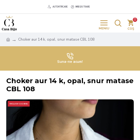
AUTENTIFICARE
INREGISTRARE
0
Choker aur 14 k, opal, snur matase CBL 108
Suna-ne acum!
Choker aur 14 k, opal, snur matase
CBL 108
EXCLUSIV CASABIJU