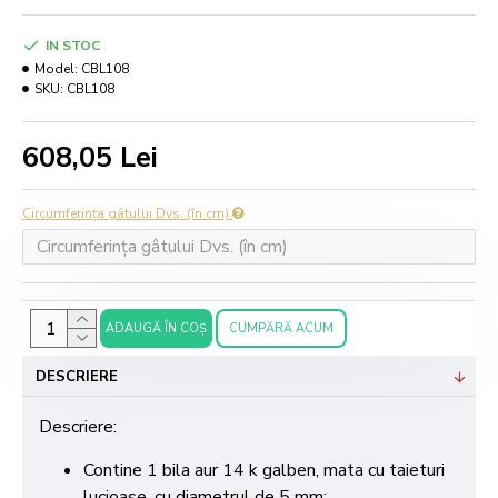
IN STOC
Model:
CBL108
SKU:
CBL108
608,05 Lei
Circumferința gâtului Dvs. (în cm)
ADAUGĂ ÎN COŞ
CUMPĂRĂ ACUM
DESCRIERE
Descriere:
Contine 1 bila aur 14 k galben, mata cu taieturi
lucioase, cu diametrul de 5 mm;