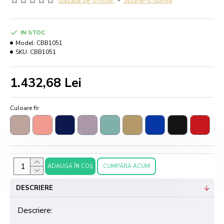
Bazată pe 0 note.
-
Spune-ţi opinia
IN STOC
Model:
CBB1051
SKU:
CBB1051
1.432,68 Lei
Culoare fir
ADAUGĂ ÎN COŞ
CUMPĂRĂ ACUM
DESCRIERE
Descriere: