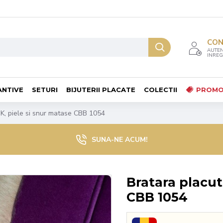
CO
AUTEN
INREG
ANTIVE
SETURI
BIJUTERII PLACATE
COLECTII
PROMO
 K, piele si snur matase CBB 1054
SUNA-NE ACUM!
Bratara placut
CBB 1054