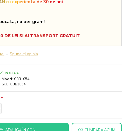
N cu experienta de 30 de ani
bucata, nu per gram!
 DE LEI SI AI TRANSPORT GRATUIT
te.
-
Spune-ţi opinia
IN STOC
Model:
CBB1054
SKU:
CBB1054
ADAUGĂ ÎN COŞ
CUMPĂRĂ ACUM