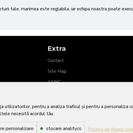
ieturii tale, marimea este reglabila, iar echipa noastra poate exe
Extra
Contact
Site Map
ANPC
SOL
utilizatorilor, pentru a analiza traficul și pentru a personaliza 
altele necesită acordul tău.
re personalizare
stocare analitycs
Politica de fisiere coo