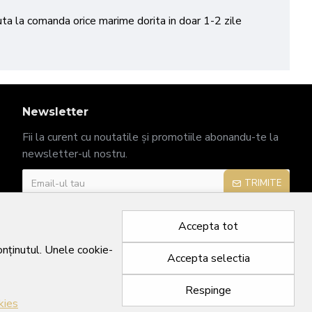
cuta la comanda orice marime dorita in doar 1-2 zile
Newsletter
Fii la curent cu noutatile și promotiile abonandu-te la
newsletter-ul nostru.
TRIMITE
Am citit şi sunt de acord cu
Politica de confidențialitate
Accepta tot
conținutul. Unele cookie-
Accepta selectia
Respinge
kies