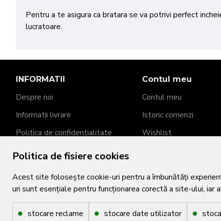
Pentru a te asigura ca bratara se va potrivi perfect inche
lucratoare.
INFORMATII
Contul meu
Despre noi
Contul meu
Informatii livrare
Istoric comenzi
Politica de confidentialitate
Wishlist
Termeni si conditii
Returnari
Politica de fisiere cookies
Politica de fisiere cookies
Acest site folosește cookie-uri pentru a îmbunătăți experiența 
uri sunt esențiale pentru funcționarea corectă a site-ului, iar 
stocare reclame
stocare date utilizator
stoca