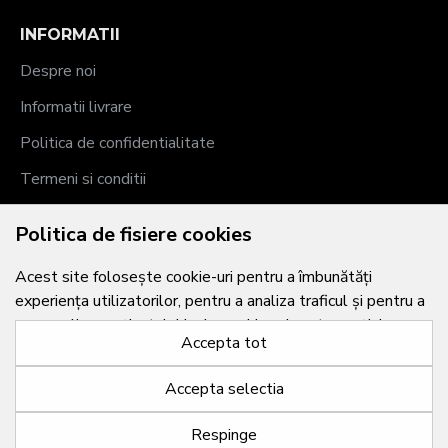
INFORMATII
Despre noi
Informatii livrare
Politica de confidentialitate
Termeni si conditii
Politica de fisiere cookies
Politica de fisiere cookies
Contul meu
Acest site folosește cookie-uri pentru a îmbunătăți
experiența utilizatorilor, pentru a analiza traficul și pentru a
Contul meu
personaliza conținutul. Unele cookie-uri sunt esențiale
Istoric comenzi
Accepta tot
pentru funcționarea corectă a site-ului, iar altele necesită
acordul tău.
Wishlist
Accepta selectia
Returnari
stocare reclame
FILTREAZA PRODUSELE
Respinge