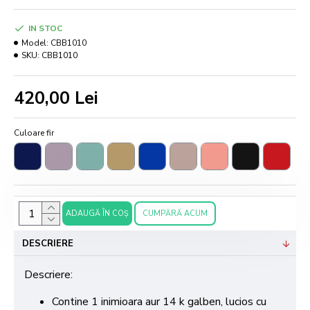
IN STOC
Model:
CBB1010
SKU:
CBB1010
420,00 Lei
Culoare fir
ADAUGĂ ÎN COŞ
CUMPĂRĂ ACUM
DESCRIERE
Descriere:
Contine 1 inimioara aur 14 k galben, lucios cu