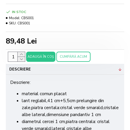
IN STOC
Model:
CBS001
SKU:
CBS001
89,48 Lei
ADAUGĂ ÎN COŞ
CUMPĂRĂ ACUM
DESCRIERE
Descriere:
material comun placat
lant reglabil,41 cm+5,5cm prelungire din
zale,piatra centala:cristal verde smarald,cristale
albe lateral,dimensiune pandantiv 1 cm
diametrul cercei 1 cm,piatra centrala: cristal
verde smarald,lateral cristale albe