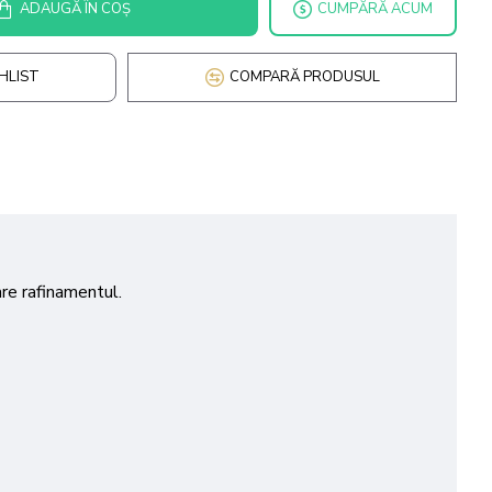
ADAUGĂ ÎN COŞ
CUMPĂRĂ ACUM
HLIST
COMPARĂ PRODUSUL
are rafinamentul.