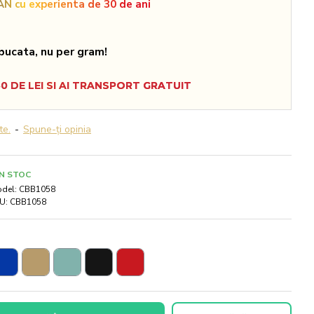
N cu experienta de 30 de ani
bucata, nu per gram!
 DE LEI SI AI TRANSPORT GRATUIT
te.
-
Spune-ţi opinia
IN STOC
del:
CBB1058
U:
CBB1058