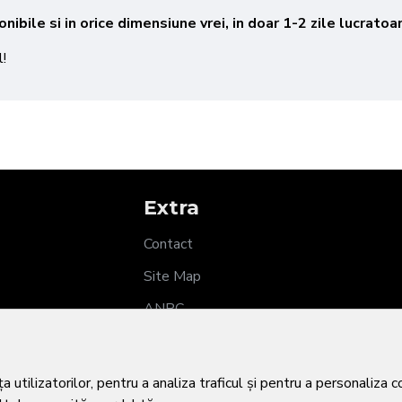
nibile si in orice dimensiune vrei, in doar 1-2 zile lucratoa
l!
Extra
Contact
Site Map
ANPC
SOL
utilizatorilor, pentru a analiza traficul și pentru a personaliza 