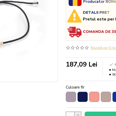
Producator ROMA
DETALII PRET
Pretul este per 
COMANDA DE 350
Bazată pe 0 no
187,09 Lei
Mo
SK
Culoare fir