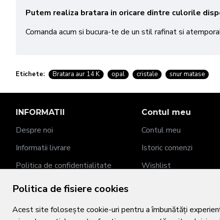
Putem realiza bratara in oricare dintre culorile dispo
Comanda acum si bucura-te de un stil rafinat si atempora
Etichete:
Bratara aur 14 K
opal
cristale
snur matase
INFORMATII
Contul meu
Despre noi
Contul meu
Informatii livrare
Istoric comenzi
Politica de confidentialitate
Wishlist
Termeni si conditii
Returnari
Politica de fisiere cookies
Politica de fisiere cookies
Acest site folosește cookie-uri pentru a îmbunătăți experiența 