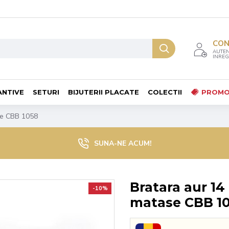
CO
AUTEN
INREG
ANTIVE
SETURI
BIJUTERII PLACATE
COLECTII
PROMO
ase CBB 1058
SUNA-NE ACUM!
Bratara aur 14 
-10%
matase CBB 1