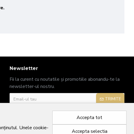
re.
Newsletter
Fii la curent cu noutatile și promotiile abonandu-te la
newsletter-ul nostru.
TRIMITE
Am citit şi sunt de acord cu
Politica de confidențialitate
Accepta tot
conținutul. Unele cookie-
Accepta selectia